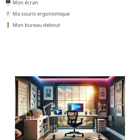
🖥️ Mon écran
🖱️ Ma souris ergonomique
🧍 Mon bureau debout