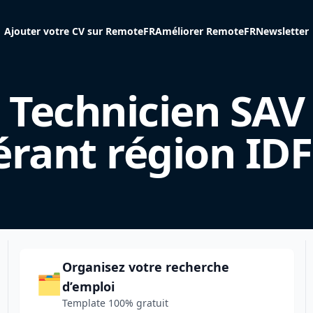
Ajouter votre CV sur RemoteFR
Améliorer RemoteFR
Newsletter
Technicien SAV
érant région IDF
Organisez votre recherche
🗂️
d’emploi
Template 100% gratuit