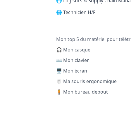
🌐
Logistics & Supply Chain Man
🌐
Technicien H/F
Mon top 5 du matériel pour télétr
🎧 Mon casque
⌨️ Mon clavier
🖥️ Mon écran
🖱️ Ma souris ergonomique
🧍 Mon bureau debout