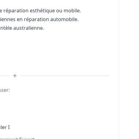
e réparation esthétique ou mobile.
iennes en réparation automobile.
entèle australienne.
sser:
ler I