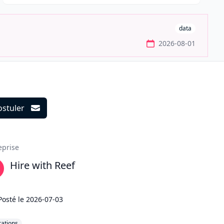
data
2026-08-01
ostuler
ils
eprise
Hire with Reef
Posté le
2026-07-03
ations