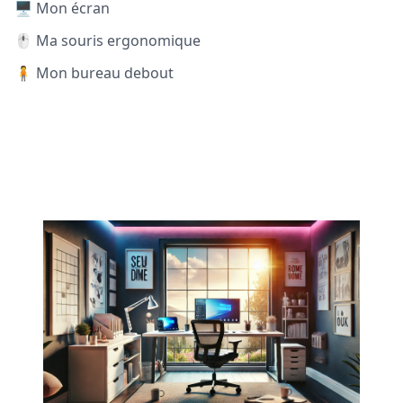
🖥️ Mon écran
🖱️ Ma souris ergonomique
🧍 Mon bureau debout