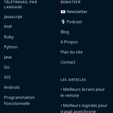
TÉLÉTRAVAIL PAR
REMOTEFR
LANGAGE
💌 Newsletter
Javascript
🎙️ Podcast
PHP
Blog
Ruby
A Propos
Python
Plan du site
Java
Contact
Go
iOS
LES ARTICLES
Android
•️ Meilleurs écrans pour
le remote
Programmation
Fonctionnelle
•️ Meilleurs logiciels pour
travail asynchrone