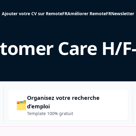
Ajouter votre CV sur RemoteFR
Améliorer RemoteFR
Newsletter
tomer Care H/F
Organisez votre recherche
🗂️
d’emploi
Template 100% gratuit