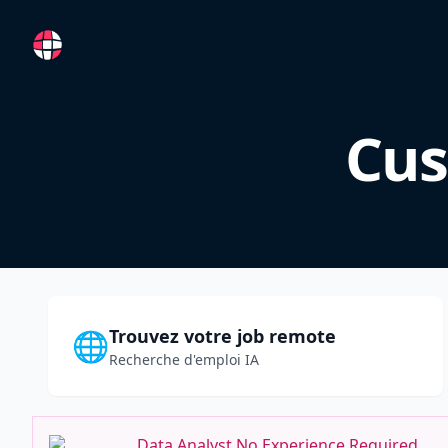
RemoteFR
Cus
Trouvez votre job remote
🌐
Recherche d'emploi IA
Data Analyst No Experience Required