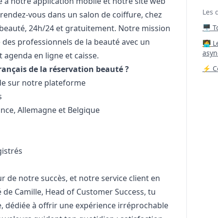
e à notre application mobile et notre site web
Les 
n rendez-vous dans un salon de coiffure, chez
 beauté, 24h/24 et gratuitement. Notre mission
🖥️ 
e des professionnels de la beauté avec un
‍🧑‍
asyn
 agenda en ligne et caisse.
rançais de la réservation beauté ?
⚡ Co
e sur notre plateforme
s
ance, Allemagne et Belgique
istrés
r de notre succès, et notre service client en
ité de Camille, Head of Customer Success, tu
 dédiée à offrir une expérience irréprochable