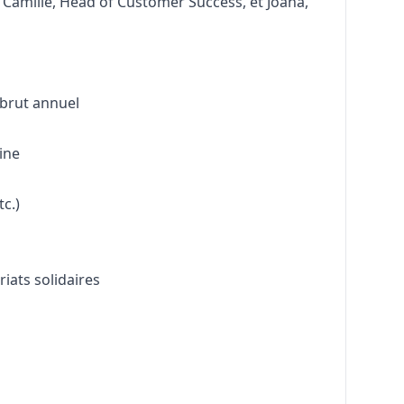
 Camille, Head of Customer Success, et Joana,
 brut annuel
aine
tc.)
iats solidaires