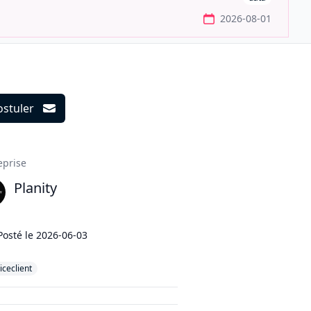
2026-08-01
ostuler
ils
eprise
Planity
Posté le
2026-06-03
iceclient