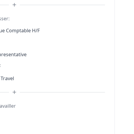
sser:
que Comptable H/F
presentative
F
 Travel
availler