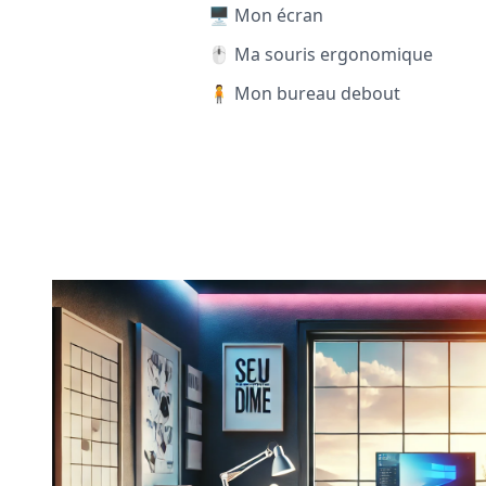
🖥️ Mon écran
🖱️ Ma souris ergonomique
🧍 Mon bureau debout