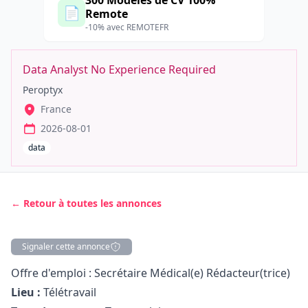
300 Modèles de CV 100%
📄
Remote
-10% avec REMOTEFR
Data Analyst No Experience Required
Peroptyx
France
2026-08-01
data
← Retour à toutes les annonces
Signaler cette annonce
Description
Offre d'emploi : Secrétaire Médical(e) Rédacteur(trice)
Lieu :
Télétravail