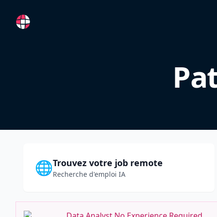
RemoteFR
Pat
Trouvez votre job remote
🌐
Recherche d'emploi IA
Data Analyst No Experience Required