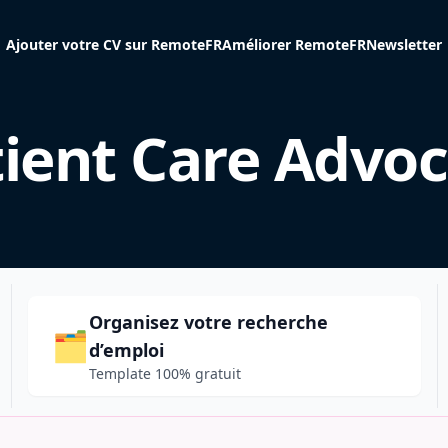
Ajouter votre CV sur RemoteFR
Améliorer RemoteFR
Newsletter
ient Care Advo
Organisez votre recherche
🗂️
d’emploi
Template 100% gratuit