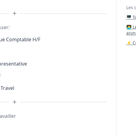
Les 
🖥️ 
sser:
‍🧑‍
asyn
que Comptable H/F
⚡ Co
presentative
F
 Travel
availler