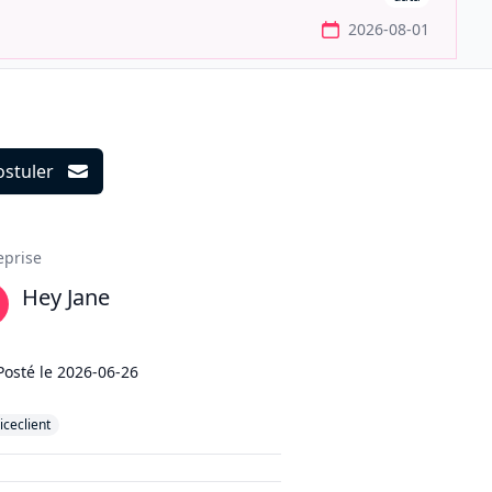
2026-08-01
ostuler
ils
eprise
Hey Jane
Posté le
2026-06-26
iceclient