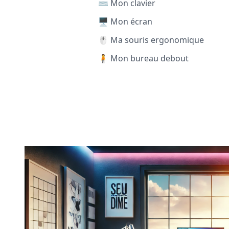
⌨️ Mon clavier
🖥️ Mon écran
🖱️ Ma souris ergonomique
🧍 Mon bureau debout