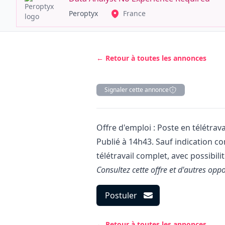
Peroptyx
France
← Retour à toutes les annonces
Signaler cette annonce
Description
Offre d'emploi : Poste en télétrava
Publié à 14h43. Sauf indication co
télétravail complet, avec possibilit
Consultez cette offre et d'autres oppo
Postuler
← Retour à toutes les annonces