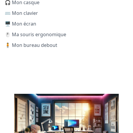
🎧 Mon casque
⌨️ Mon clavier
🖥️ Mon écran
🖱️ Ma souris ergonomique
🧍 Mon bureau debout