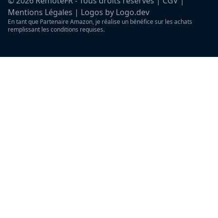
©
2026
RemoteFR - Tous droits reservés |
CGV
|
Mentions Légales
|
Logos by Logo.dev
En tant que Partenaire Amazon, je réalise un bénéfice sur les achats
remplissant les conditions requises.